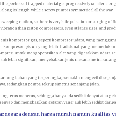
t the pockets of trapped material get progressively smaller along
long its length, while a screw pump is symmetrical all the way.
weeping motion, so there is very little pulsation or surging of f
 vibration than piston compressors, even at large sizes, and pr
jenis kompresor gas, seperti kompresor udara, yang mengguna
kompresor piston yang lebih tradisional yang memerlukan v
 terkompresi untuk mengoperasikan alat yang digerakkan udara 
 jauh lebih signifikan, menyebabkan jenis mekanisme ini kura
 kantong bahan yang terperangkap semakin mengecil di sepanj
ya, sedangkan pompa sekrup simetris sepanjang jalan.
ang terus menerus, sehingga hanya ada sedikit denyut atau gelo
enyap dan menghasilkan getaran yang jauh lebih sedikit darip
arnegara dengan harga murah namun kualitas ya