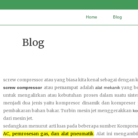
Home
Blog
Blog
screw compressor atau yang biasa kita kenal sebagai denga
atau
pemampat
adalah
yang be
screw compressor
alat
mekanik
untuk mengalirkan atau kebutuhan proses dalam suatu sist
menjadi dua jenis yaitu kompresor dinamik dan kompresor 
pembakaran bahan bakar. Turbin mesin jet menggerakkan
ko
dari mesin jet.
sedangkan menurut arti luas pada beberapa sumber
Kompreso
AC, pemrosesan gas, dan alat pneumatik
.
Alat ini mengambi