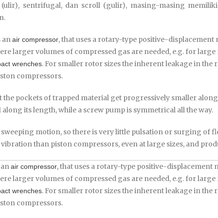
lir), sentrifugal, dan scroll (gulir), masing-masing memiliki
n.
s an
, that uses a rotary-type positive-displaceme
air compressor
re larger volumes of compressed gas are needed, e.g. for large 
. For smaller rotor sizes the inherent leakage in the
pact wrenches
iston compressors.
t the pockets of trapped material get progressively smaller along
long its length, while a screw pump is symmetrical all the way.
weeping motion, so there is very little pulsation or surging of f
 vibration than piston compressors, even at large sizes, and pr
s an
, that uses a rotary-type positive-displaceme
air compressor
re larger volumes of compressed gas are needed, e.g. for large 
. For smaller rotor sizes the inherent leakage in the
pact wrenches
iston compressors.